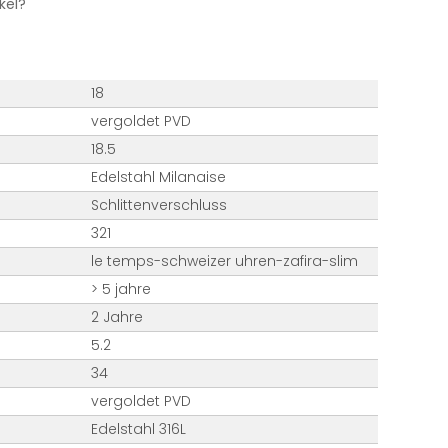
kel?
18
vergoldet PVD
18.5
Edelstahl Milanaise
Schlittenverschluss
321
le temps-schweizer uhren-zafira-slim
> 5 jahre
2 Jahre
5.2
34
vergoldet PVD
Edelstahl 316L