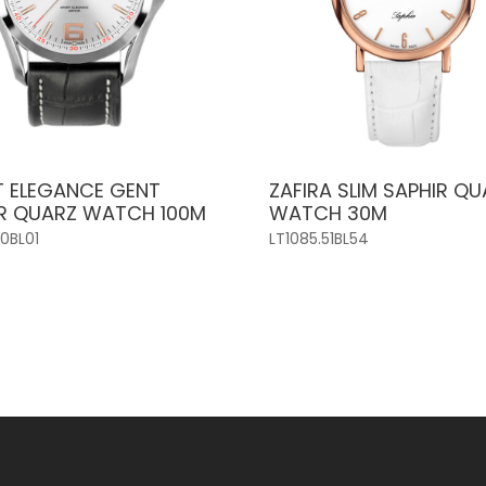
 ELEGANCE GENT
ZAFIRA SLIM SAPHIR Q
R QUARZ WATCH 100M
WATCH 30M
10BL01
LT1085.51BL54