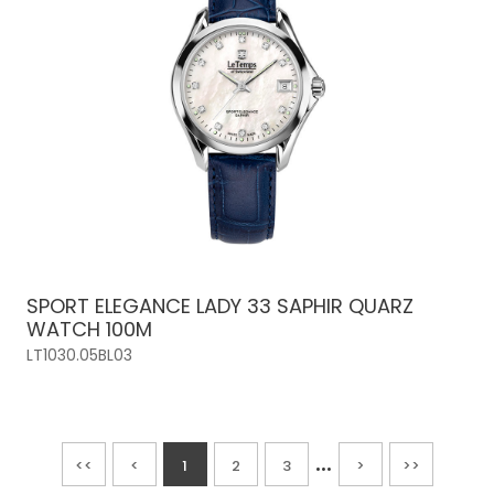
SPORT ELEGANCE LADY 33 SAPHIR QUARZ
WATCH 100M
LT1030.05BL03
...
<<
<
1
2
3
>
>>