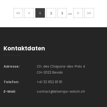
...
<<
<
1
2
3
>
>>
Kontaktdaten
Adresse:
Ch. des Chapons-des-Prés 4
CH-2022 Bevaix
Telefon:
+41 32 652 81 81
E-Mail:
contact@letemps-watch.ch