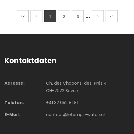
...
<<
<
1
2
3
>
>>
Kontaktdaten
Adresse:
Ch. des Chapons-des-Prés 4
CH-2022 Bevaix
Telefon:
+41 32 652 81 81
E-Mail:
contact@letemps-watch.ch