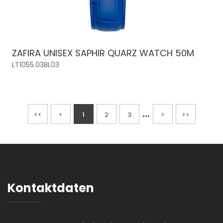
ZAFIRA UNISEX SAPHIR QUARZ WATCH 50M
LT1055.03BL03
...
<<
<
1
2
3
>
>>
Kontaktdaten