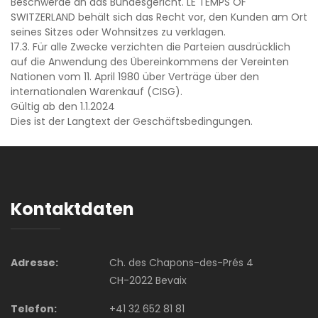
Beschwerde an das Bundesgericht. LE TEMPS OF
SWITZERLAND behält sich das Recht vor, den Kunden am Ort
seines Sitzes oder Wohnsitzes zu verklagen.
17.3. Für alle Zwecke verzichten die Parteien ausdrücklich
auf die Anwendung des Übereinkommens der Vereinten
Nationen vom 11. April 1980 über Verträge über den
internationalen Warenkauf (CISG).
Gültig ab den 1.1.2024
Dies ist der Langtext der Geschäftsbedingungen.
Kontaktdaten
Adresse:
Ch. des Chapons-des-Prés 4
CH-2022 Bevaix
Telefon:
+41 32 652 81 81