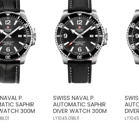
NAVAL P.
SWISS NAVAL P.
SWIS
ATIC SAPHIR
AUTOMATIC SAPHIR
AUTO
 WATCH 300M
DIVER WATCH 300M
DIVE
1BL01
LT1045.01BL11
LT1045