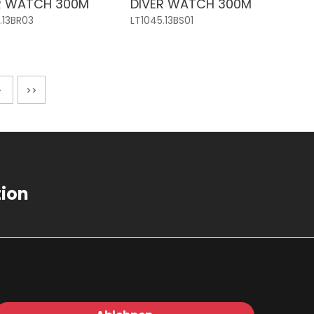
R WATCH 300M
DIVER WATCH 300M
.13BR03
LT1045.13BS01
>
>>
tion
tz
m