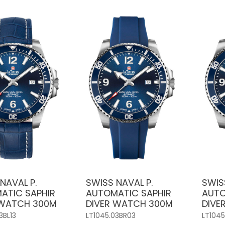
NAVAL P.
SWISS NAVAL P.
SWIS
ATIC SAPHIR
AUTOMATIC SAPHIR
AUTO
 WATCH 300M
DIVER WATCH 300M
DIVE
3BL13
LT1045.03BR03
LT1045