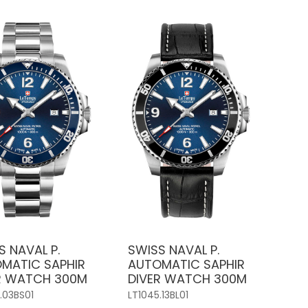
S NAVAL P.
SWISS NAVAL P.
MATIC SAPHIR
AUTOMATIC SAPHIR
R WATCH 300M
DIVER WATCH 300M
.03BS01
LT1045.13BL01