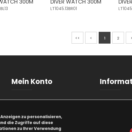
 WATCH 300M
DIVER WATCH 300M
DIVE
BL13
LT1045.13BR01
LT1045
<<
<
1
2
Mein Konto
Informa
Anmeldung
AGB
Benutzerkonto
Datenschu
Anzeigen zu personalisieren,
nd die Zugriffe auf diese
Registrierung
Impressu
ationen zu Ihrer Verwendung