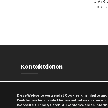
DIVER
LT1045.13
Kontaktdaten
Adresse:
Ch. des Chapons-des-Prés 4
CH-2022 Bevaix
Diese Webseite verwendet Cookies, um Inhalte und 
Funktionen für soziale Medien anbieten zu können u
Telefon:
+41 32 652 81 81
Webseite zu analysieren. Außerdem werden Inform