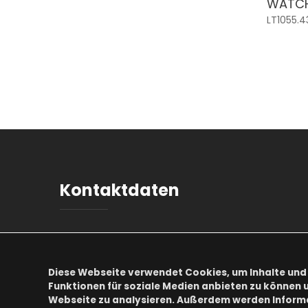
WATC
LT1055.4
Kontaktdaten
Adresse:
Ch. des Chapons-des-Prés 4
CH-2022 Bevaix
Diese Webseite verwendet Cookies, um Inhalte und 
Funktionen für soziale Medien anbieten zu können u
Telefon:
+41 32 652 81 81
Webseite zu analysieren. Außerdem werden Inform