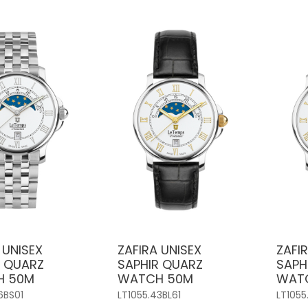
 UNISEX
ZAFIRA UNISEX
ZAFI
R QUARZ
SAPHIR QUARZ
SAPH
H 50M
WATCH 50M
WAT
6BS01
LT1055.43BL61
LT1055