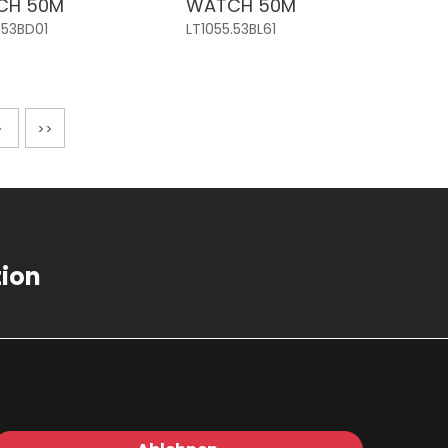
CH 50M
WATCH 50M
.53BD01
LT1055.53BL61
>
>>
tion
tz
m