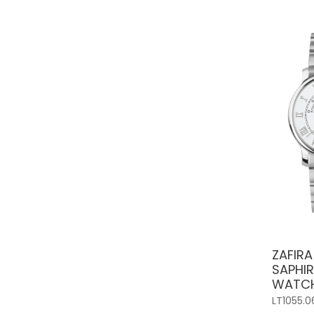
ZAFIRA
SAPHI
WATC
LT1055.0