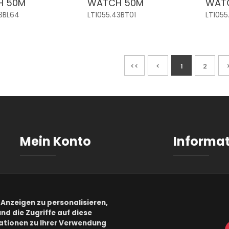
H 50M
WATCH 50M
WAT
3BL64
LT1055.43BT01
LT1055
<<
<
1
2
Mein Konto
Informa
Anmeldung
AGB
Benutzerkonto
Datenschu
Anzeigen zu personalisieren,
nd die Zugriffe auf diese
Registrierung
Impressu
ationen zu Ihrer Verwendung