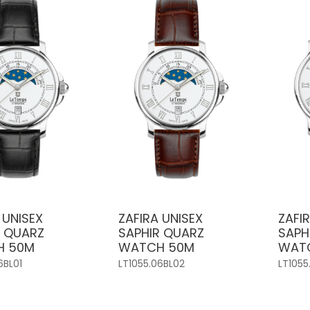
 UNISEX
ZAFIRA UNISEX
ZAFI
R QUARZ
SAPHIR QUARZ
SAPH
H 50M
WATCH 50M
WAT
6BL01
LT1055.06BL02
LT1055